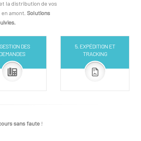
t la distribution de vos
i en amont.
Solutions
uivies.
 GESTION DES
5. EXPÉDITION ET
DEMANDES
TRACKING
cours sans faute
!