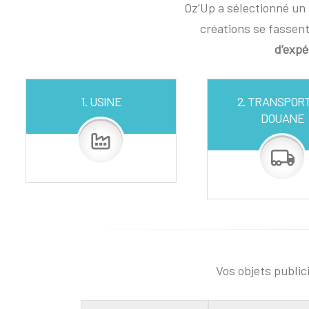
Oz’Up a sélectionné un 
créations se fassent
d’expé
1. USINE
2. TRANSPOR
DOUANE
Vos objets public