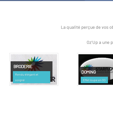
La qualité perçue de vos o
Oz’Up a une p
BRODERIE
DOMING
Rendu élégant et
soigné
Effet loupe en 3D