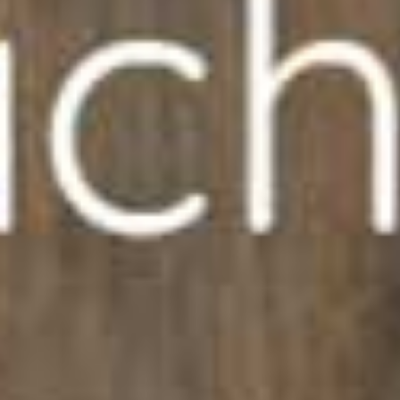
Liens rapides
Masques Covid
Textile
Produits RSE
Merchandising sportif
Fabrication spéciale
Adresse
Les Citadelles - 9 rue du colonel Chambonnet
69500 Bron
Tél :
+33 6 85 51 81 58
Email :
contact@ozup.pub